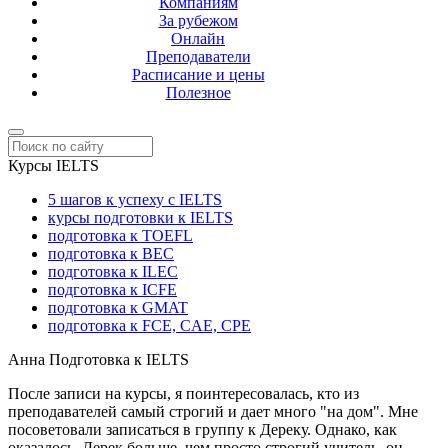
Компаниям
За рубежом
Онлайн
Преподаватели
Расписание и цены
Полезное
Курсы IELTS
5 шагов к успеху с IELTS
курсы подготовки к IELTS
подготовка к TOEFL
подготовка к BEC
подготовка к ILEC
подготовка к ICFE
подготовка к GMAT
подготовка к FCE, CAE, CPE
Анна
Подготовка к IELTS
После записи на курсы, я поинтересовалась, кто из
преподавателей самый строгий и дает много "на дом". Мне
посоветовали записаться в группу к Дереку. Однако, как
оказалось, Дерек больше, чем просто строгий учитель, он...