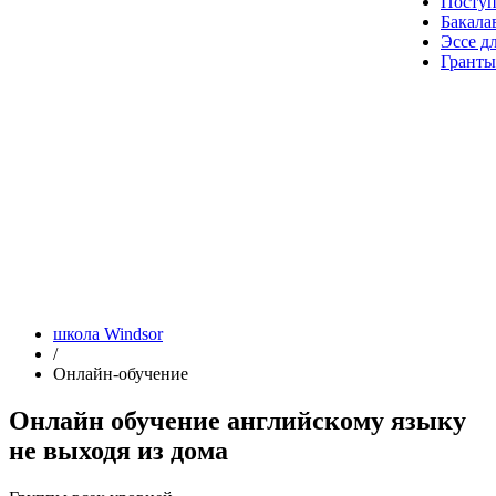
Посту
Бакала
Эссе д
Гранты
школа Windsor
/
Онлайн-обучение
Онлайн обучение английскому языку
не выходя из дома