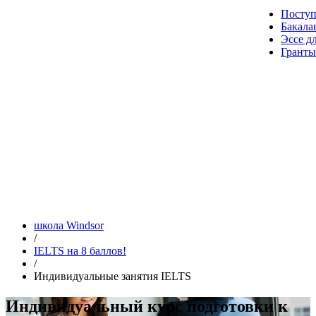
Посту
Бакала
Эссе д
Гранты
школа Windsor
/
IELTS на 8 баллов!
/
Индивидуальные занятия IELTS
Индивидуальный курс подготовки к