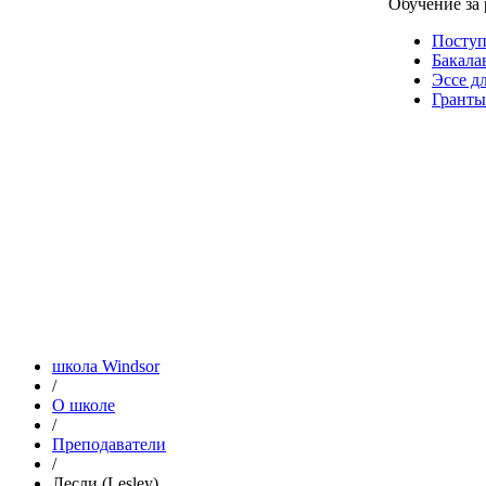
Обучение за
Посту
Бакала
Эссе д
Гранты
школа Windsor
/
О школе
/
Преподаватели
/
Лесли (Lesley)