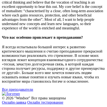
critical thinking and believe that the vocation of teaching is an
excellent opportunity to bear this out. My core belief is the concept
of mutualism: “characterised by a close, often long-term association
where each gains resources, protection, and other beneficial
advantages from the other”. Most of all, I want to help people
understand new concepts and learn new languages, so their
experience of the world is enriched and meaningful.
Что вас особенно привлекает в преподавании?
Я всегда испытывала большой интерес к развитию
критического мышления и считаю преподавание прекрасной
возможностью реализовать это стремление. В основе моих
взглядов лежит концепция взаимовыгодного сотрудничества:
«тесная, зачастую долгосрочная связь, в которой каждая
сторона получает ресурсы, поддержку и другие преимущества
от другой». Больше всего мне хочется помогать людям
осваивать новые понятия и изучать новые языки, чтобы их
восприятие мира становилось богаче и осмысленнее.
Все преподаватели
© 2026 "Windsor" Все права защищены
Онлайн-заявка
Онлайн тестирование