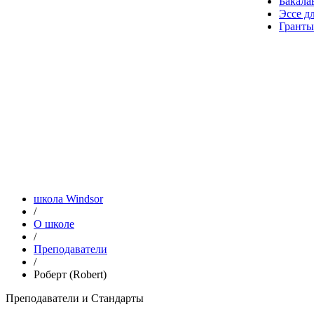
Бакала
Эссе д
Гранты
школа Windsor
/
О школе
/
Преподаватели
/
Роберт (Robert)
Преподаватели и Стандарты