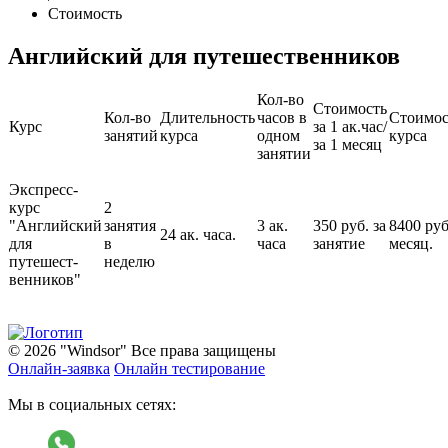
Стоимость
Английский для путешественников
Кол-во
Стоимость
Кол-во
Длительность
часов в
Стоимос
Курс
за 1 ак.час/
занятий
курса
одном
курса
за 1 месяц
занятии
Экспресс-
курс
2
"Английский
занятия
3 ак.
350 руб. за
8400 руб
24 ак. часа.
для
в
часа
занятие
месяц.
путешест-
неделю
венников"
© 2026 "Windsor" Все права защищены
Онлайн-заявка
Онлайн тестирование
Мы в социальных сетях: