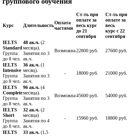
группового обучения
Ст-ть при
Ст-ть при
оплате за
оплате за
Оплата
Курс
Длительность
весь курс
весь
частями
до 21
курс с 22
сентября
сентября
IELTS
48 ак.ч.
(2
Standard
месяца).
Возможна
22800 руб.
27600 руб.
Группа
Занятия по 3
до 8 чел.
ак.ч.
IELTS
36 ак.ч.
(1
Intensive
месяц).
-
18000 руб.
21000 руб.
Группа
Занятия по 3
до 8 чел.
ак.ч.
IELTS
96 ак.ч.
(4
Complete
месяца).
Возможна
45600 руб.
54000 руб.
Группа
Занятия по 3
до 8 чел.
ак.ч.
IELTS
32 ак.ч.
(2
Short
месяца)
-
15960 руб.
18800 руб.
Группа
Занятия по 4
до 8 чел.
ак.ч.
IELTS
33 ак.ч.
(1,5