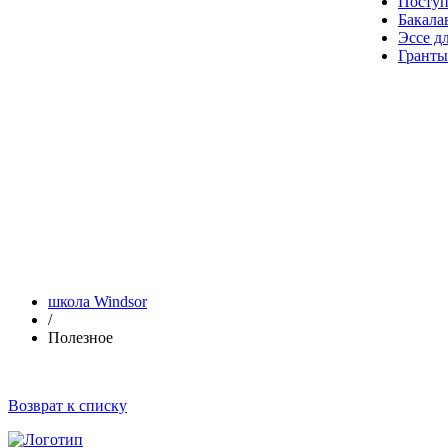
Посту
Бакала
Эссе д
Гранты
школа Windsor
/
Полезное
Возврат к списку