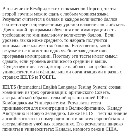
В отличие от Кембриджских и экзаменов Пирсон, тесты
второй группы можно сдать с любым уровнем языка.
Результат считается в баллах и каждое количество баллов
соответствует определенному уровню владения английским.
Для каждой программы обучения или иммиграции есть
требование по минимальному количеству баллов. Если
уровень языка ниже среднего, то набрать получится
минимальное количество баллов. Естественно, такой
результат не примет ни одно учебное заведение или
программа иммиграции. Поэтому эти тесты имеет смысл
сдавать, если уровень английского средний и выше.
Существуют два теста, которые наиболее востребованы
университетами и официальными организациями в разных
странах:
IELTS и TOEFL
.
IELTS
(International English Language Testing System) создан
коалицией из трех организаций: Британского Совета,
австралийской образовательной организацией IDP и
Кембриджским Университетом. Результаты теста
принимаются для иммиграции в Великобританию, Канаду,
Австралию и Новую Зеландию. Также IELTS – тест на знание
английского языка номер один почти во всех европейских и
австралийских учебных заведениях. Его результаты широко
приняты в университетах Канады, немного реже в США.