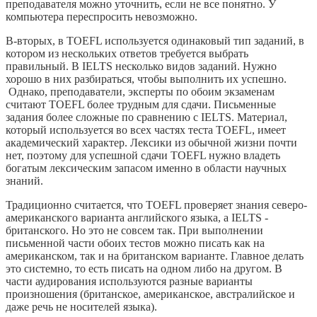
преподавателя можно уточнить, если не все понятно. У
компьютера переспросить невозможно.
В-вторых, в TOEFL используется одинаковый тип заданий, в
котором из нескольких ответов требуется выбрать
правильный. В IELTS несколько видов заданий. Нужно
хорошо в них разбираться, чтобы выполнить их успешно.
Однако, преподаватели, эксперты по обоим экзаменам
считают TOEFL более трудным для сдачи. Письменные
задания более сложные по сравнению с IELTS. Материал,
который используется во всех частях теста TOEFL, имеет
академический характер. Лексики из обычной жизни почти
нет, поэтому для успешной сдачи TOEFL нужно владеть
богатым лексическим запасом именно в области научных
знаний.
Традиционно считается, что TOEFL проверяет знания северо-
американского варианта английского языка, а IELTS -
британского. Но это не совсем так. При выполнении
письменной части обоих тестов можно писать как на
американском, так и на британском варианте. Главное делать
это системно, то есть писать на одном либо на другом. В
части аудирования используются разные варианты
произношения (британское, американское, австралийское и
даже речь не носителей языка).