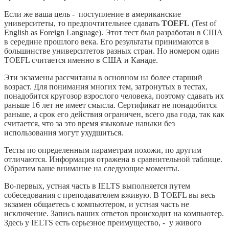
Если же ваша цель - поступление в американские
университеты, то предпочтительнее сдавать
TOEFL
(Test of
English as Foreign Language). Этот тест был разработан в США
в середине прошлого века. Его результаты принимаются в
большинстве университетов разных стран. Но номером один
TOEFL считается именно в США и Канаде.
Эти экзамены рассчитаны в основном на более старший
возраст. Для понимания многих тем, затронутых в тестах,
понадобится кругозор взрослого человека, поэтому сдавать их
раньше 16 лет не имеет смысла. Сертификат не понадобится
раньше, а срок его действия ограничен, всего два года, так как
считается, что за это время языковые навыки без
использования могут ухудшиться.
Тесты по определенным параметрам похожи, по другим
отличаются. Информация отражена в сравнительной таблице.
Обратим ваше внимание на следующие моменты.
Во-первых, устная часть в IELTS выполняется путем
собеседования с преподавателем вживую. В TOEFL вы весь
экзамен общаетесь с компьютером, и устная часть не
исключение. Запись ваших ответов происходит на компьютер.
Здесь у IELTS есть серьезное преимущество, - у живого