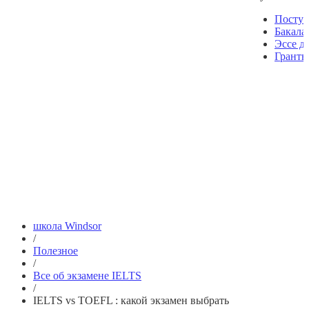
Посту
Бакала
Эссе д
Гранты
школа Windsor
/
Полезное
/
Все об экзамене IELTS
/
IELTS vs TOEFL : какой экзамен выбрать