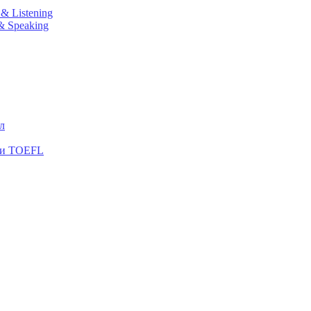
& Listening
& Speaking
л
S и TOEFL