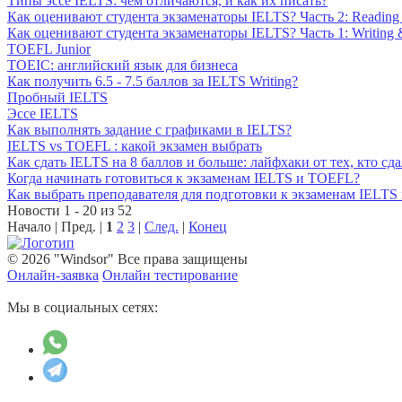
Типы эссе IELTS: чем отличаются, и как их писать?
Как оценивают студента экзаменаторы IELTS? Часть 2: Reading 
Как оценивают студента экзаменаторы IELTS? Часть 1: Writing 
TOEFL Junior
TOEIC: английский язык для бизнеса
Как получить 6.5 - 7.5 баллов за IELTS Writing?
Пробный IELTS
Эссе IELTS
Как выполнять задание с графиками в IELTS?
IELTS vs TOEFL : какой экзамен выбрать
Как сдать IELTS на 8 баллов и больше: лайфхаки от тех, кто сда
Когда начинать готовиться к экзаменам IELTS и TOEFL?
Как выбрать преподавателя для подготовки к экзаменам IELT
Новости 1 - 20 из 52
Начало | Пред. |
1
2
3
|
След.
|
Конец
© 2026 "Windsor" Все права защищены
Онлайн-заявка
Онлайн тестирование
Мы в социальных сетях: