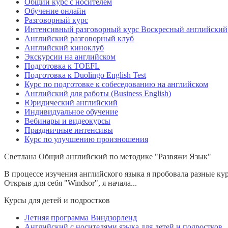
Общий курс с носителем
Обучение онлайн
Разговорный курс
Интенсивный разговорный курс Воскресный английский
Английский разговорный клуб
Английский киноклуб
Экскурсии на английском
Подготовка к TOEFL
Подготовка к Duolingo English Test
Курс по подготовке к собеседованию на английском
Английский для работы (Business English)
Юридический английский
Индивидуальное обучение
Вебинары и видеокурсы
Праздничные интенсивы
Курс по улучшению произношения
Светлана
Общий английский по методике "Развяжи Язык"
В процессе изучения английского языка я пробовала разные курс
Открыв для себя "Windsor", я начала...
Курсы для детей и подростков
Летняя программа Виндзорленд
Английский с носителями языка для детей и подростков