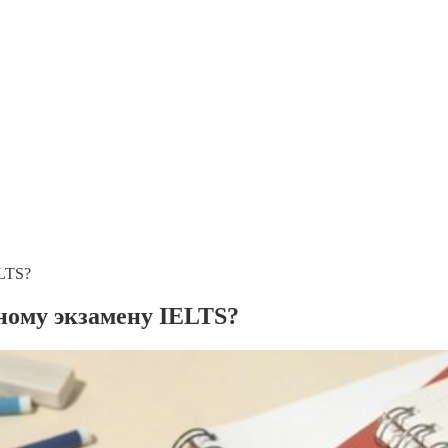
ELTS?
дному экзамену IELTS?