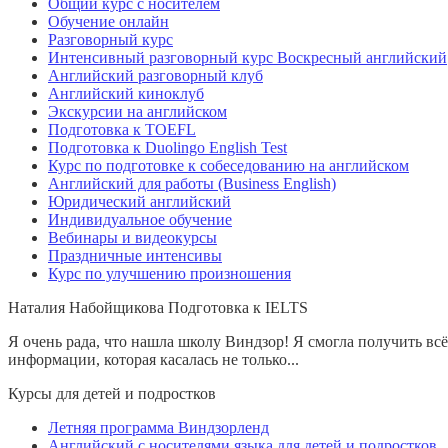
Общий курс с носителем
Обучение онлайн
Разговорный курс
Интенсивный разговорный курс Воскресный английский
Английский разговорный клуб
Английский киноклуб
Экскурсии на английском
Подготовка к TOEFL
Подготовка к Duolingo English Test
Курс по подготовке к собеседованию на английском
Английский для работы (Business English)
Юридический английский
Индивидуальное обучение
Вебинары и видеокурсы
Праздничные интенсивы
Курс по улучшению произношения
Наталия Набойщикова
Подготовка к IELTS
Я очень рада, что нашла школу Виндзор! Я смогла получить вс
информации, которая касалась не только...
Курсы для детей и подростков
Летняя программа Виндзорленд
Английский с носителями языка для детей и подростков