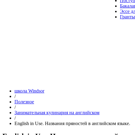
Посту
Бакала
Эссе д
Гранты
школа Windsor
/
Полезное
/
Занимательная кулинария на английском
/
English in Use. Названия пряностей в английском языке.