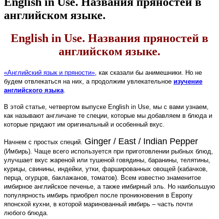
English in Use. Названия пряностей в
английском языке.
English in Use. Названия пряностей в
английском языке.
«Английский язык и пряности»
, как сказали бы анимешники. Но не
будем отвлекаться на них, а продолжим увлекательное
изучение
английского языка
.
В этой статье, четвертом выпуске English in Use, мы с вами узнаем,
как называют англичане те специи, которые мы добавляем в блюда и
которые придают им оригинальный и особенный вкус.
Ginger / East / Indian Pepper
Начнем с простых специй.
(Имбирь). Чаще всего используется при приготовлении рыбных блюд,
улучшает вкус жареной или тушеной говядины, баранины, телятины,
курицы, свинины, индейки, утки, фаршированных овощей (кабачков,
перца, огурцов, баклажанов, томатов). Всем известно знаменитое
имбирное английское печенье, а также имбирный эль. Но наибольшую
популярность имбирь приобрел после проникновения в Европу
японской кухни, в которой маринованный имбирь – часть почти
любого блюда.