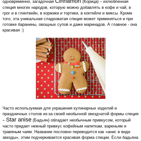
Cinnamon
одновременно, загадочная
(Корица) – излюбленная
специя многих народов, которую можно добавлять в кофе и чай, в
грог и в глинтвейн, в коржики и тортики, в коктейли и миксы. Кроме
того, эта уникальная сладковатая специя может применяться и при
готовке баранины, овощных супов и даже маринадов. А главное - она
красивая :)
Часто используемая для украшения кулинарных изделий и
праздничных столов из-за своей необычной звездчатой формы специя
Star anise
–
(Бадьян) обладает необычным привкусом, который
часто придает нежный привкус кофейным напиткам, вареньям и
травяным чаям. Название пословно переводится как «анис в виде
звезды», этим подчеркивается красивая форма специи. Если бадьяна