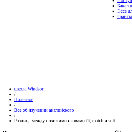
Посту
Бакала
Эссе д
Гранты
школа Windsor
/
Полезное
/
Все об изучении английского
/
Разница между похожими словами fit, match и suit