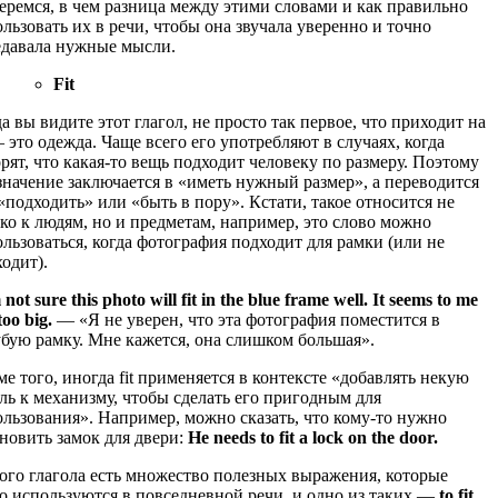
еремся, в чем разница между этими словами и как правильно
льзовать их в речи, чтобы она звучала уверенно и точно
едавала нужные мысли.
Fit
а вы видите этот глагол, не просто так первое, что приходит на
– это одежда. Чаще всего его употребляют в случаях, когда
рят, что какая-то вещь подходит человеку по размеру. Поэтому
значение заключается в «иметь нужный размер», а переводится
«подходить» или «быть в пору». Кстати, такое относится не
ко к людям, но и предметам, например, это слово можно
льзоваться, когда фотография подходит для рамки (или не
одит).
 not sure this photo will fit in the blue frame well.
It seems to me
 too big.
― «Я не уверен, что эта фотография поместится в
убую рамку. Мне кажется, она слишком большая».
е того, иногда fit применяется в контексте «добавлять некую
ль к механизму, чтобы сделать его пригодным для
ользования». Например, можно сказать, что кому-то нужно
новить замок для двери:
He needs to fit a lock on the door.
того глагола есть множество полезных выражения, которые
то используются в повседневной речи, и одно из таких ―
to fit