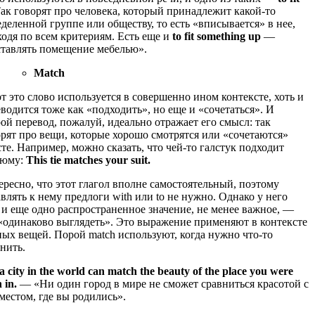
Так говорят про человека, который принадлежит какой-то
деленной группе или обществу, то есть «вписывается» в нее,
одя по всем критериям. Есть еще и
to fit something up
―
ставлять помещение мебелью».
Match
т это слово используется в совершенно ином контексте, хоть и
водится тоже как «подходить», но еще и «сочетаться». И
ой перевод, пожалуй, идеально отражает его смысл: так
орят про вещи, которые хорошо смотрятся или «сочетаются»
те. Например, можно сказать, что чей-то галстук подходит
тюму:
This tie matches your suit.
ресно, что этот глагол вполне самостоятельный, поэтому
влять к нему предлоги with или to не нужно. Однако у него
 и еще одно распространенное значение, не менее важное, ―
 «одинаково выглядеть». Это выражение применяют в контексте
ных вещей. Порой match используют, когда нужно что-то
нить.
a city in the world can match the beauty of the place you were
 in.
― «Ни один город в мире не сможет сравниться красотой с
местом, где вы родились».