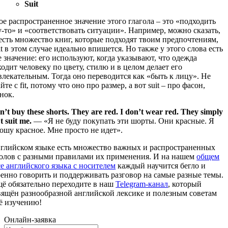
Suit
е распространенное значение этого глагола – это «подходить
-то» и «соответствовать ситуации». Например, можно сказать,
есть множество книг, которые подходят твоим предпочтениям,
it в этом случае идеально впишется. Но также у этого слова есть
 значение: его используют, когда указывают, что одежда
одит человеку по цвету, стилю и в целом делает его
лекательным. Тогда оно переводится как «быть к лицу». Не
йте с fit, потому что оно про размер, а вот suit – про фасон,
нок.
n’t buy these shorts. They are red. I don’t wear red.
They simply
t suit me.
― «Я не буду покупать эти шорты. Они красные. Я
ошу красное. Мне просто не идет».
нглийском языке есть множество важных и распространенных
голов с разными правилами их применения. И на нашем
общем
е английского языка с носителем
каждый научится бегло и
енно говорить и поддерживать разговор на самые разные темы.
щё обязательно переходите в наш
Telegram-канал
, который
вящён разнообразной английской лексике и полезным советам
её изучению!
Онлайн-заявка