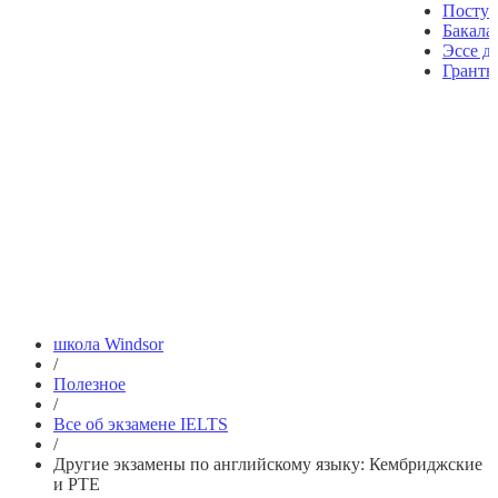
Посту
Бакала
Эссе д
Гранты
школа Windsor
/
Полезное
/
Все об экзамене IELTS
/
Другие экзамены по английскому языку: Кембриджские
и PTE