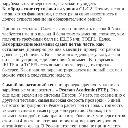
зарубежных университетах, вы можете увидеть
Кембриджские сертификаты уровня C1-C2
. Почему же они
не являются фаворитами, не смотря на свою известность и
долгое существование на образовательном рынке?
Причин несколько. Сдать экзамен и получить высокий балл, а
требуется именно высокий балл этих экзаменов, сложнее, чем
получить требуемый балл на IELTS или TOEFL. Далее,
Кембриджские экзамены сдают не так часто, как
остальные
(примерно раз-два в месяц) и проверяют работы
дольше - до 6 недель. Вначале долго ждешь результат, а если
он вас не устроил, жди еще новый экзамен. В то время как
IELTS или TOEFL есть возможность пересдать гораздо
быстрее. Как правило, зарегистрироваться на новый экзамен
можно уже на следующую неделю.
Самый оперативный тест
по проверке для поступления в
зарубежные университеты –
Pearson Academic (PTE)
. Это
еще один экзамен из системы Пирсон. У него, по сравнению с
другими тестами, самая высокая скорость проверки - 5 дней.
От этого популярность Pearson растёт год от года. Стоимость
экзамена самая низкая среди конкурентов. Однако, этот
экзамен молодой, и как правило в требованиях университетов
стоит на 4 месте по возможностям подтверждения уровня
английского языка. В России этот тест пока не принимается.