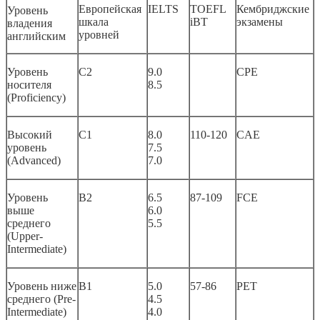
Европейская
IELTS
TOEFL
Кембриджские
Уровень
шкала
iBT
экзамены
владения
уровней
английским
Уровень
C2
9.0
CPE
носителя
8.5
(Proficiency)
Высокий
C1
8.0
110-120
CAE
уровень
7.5
(Advanced)
7.0
Уровень
B2
6.5
87-109
FCE
выше
6.0
среднего
5.5
(Upper-
Intermediate)
Уровень ниже
B1
5.0
57-86
PET
среднего (Pre-
4.5
Intermediate)
4.0