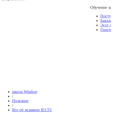
Обучение за
Посту
Бакала
Эссе д
Гранты
школа Windsor
/
Полезное
/
Все об экзамене IELTS