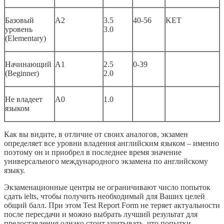
Базовый
A2
3.5
40-56
KET
уровень
3.0
(Elementary)
Начинающий
A1
2.5
0-39
(Beginner)
2.0
Не владеет
A0
1.0
языком
Как вы видите, в отличие от своих аналогов, экзамен
определяет все уровни владения английским языком – именно
поэтому он и приобрел в последнее время значение
универсального международного экзамена по английскому
языку.
Экзаменационные центры не ограничивают число попыток
сдать ielts, чтобы получить необходимый для Ваших целей
общий балл. При этом Test Report Form не теряет актуальности
после пересдачи и можно выбрать лучший результат для
предоставления однако стоит учитывать, что попытки