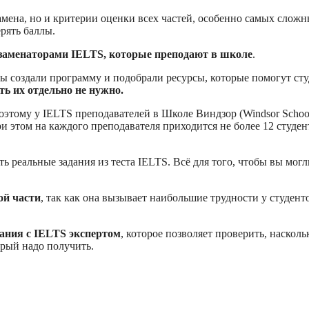
ена, но и критерии оценки всех частей, особенно самых сложных
ерять баллы.
заменаторами IELTS, которые преподают в школе
.
 создали программу и подобрали ресурсы, которые помогут сту
ть их отдельно не нужно.
оэтому у IELTS преподавателей в Школе Виндзор (Windsor School)
и этом на каждого преподавателя приходится не более 12 студе
ь реальные задания из теста IELTS. Всё для того, чтобы вы мо
ой части
, так как она вызывает наибольшие трудности у студен
ания с IELTS экспертом
, которое позволяет проверить, наскол
торый надо получить.