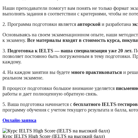
Наши преподаватели помогут вам понять не только формат экзам
выполнять задания в соответствии с критериями, чтобы не пот
2. Программа подготовки является
авторской
и разработана
эк
Основываясь на своем экзаменационном опыте, наши методисты
к экзамену.
Все материалы входят в стоимость курса, покупа
3.
П
одготовка к IELTS — наша специализация уже 20 лет.
П
позволяет постоянно быть погруженным в тему подготовки. Пр
каждому.
4. На каждом занятии вы будете
много практиковаться
и решат
реальном экзамене.
В процессе подготовки большое внимание уделяется
письменн
работы и дает полноценную обратную связь.
5. Ваша подготовка начинается с
бесплатного IELTS-тестиров
программу обучения с учетом текущего результата и балла, ко
Онлайн-заявка
Курс IELTS High Score (IELTS на высокий балл)