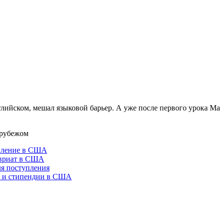
нглийском, мешал языковой барьер. А уже после первого урока М
 рубежом
пление в США
вриат в США
ля поступления
 и стипендии в США