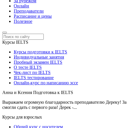
За рубежом
Онлайн
Преподаватели
Расписание и цены
Полезное
Курсы IELTS
Курсы подготовки к IELTS
Индивидуальные занятия
Пробный экзамен IELTS
О тесте IELTS
Чек-лист по IELTS
IELTS тестирование
Онлайн-курс по написанию эссе
Анна и Ксения
Подготовка к IELTS
Выражаем огромную благодарность преподавателю Дереку! За 2 
смогли сдать с первого раза! Дерек -...
Курсы для взрослых
Общий курс с носителем